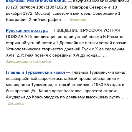
Кауфман, Исаак Михайлович
— Кауфман Исаак Михайлович
(8 (20) октября 1887(18871020), Новгород Северский 18
декабря 1972, Москва) советский книговед. Содержание 1
Биография 2 Библиография …
Википедия
Русская литература
— I.ВВЕДЕНИЕ II.РУССКАЯ УСТНАЯ
ПОЭЗИЯ А.Периодизация истории устной поэзии Б.Развитие
старинной устной поэзии 1.Древнейшие истоки устной поэзии.
Устнопоэтическое творчество древней Руси с X до середины
XVIв. 2.Устная поэзия с середины XVI до конца… …
Литературная энциклопедия
Главный Туркменский канал
— Главный Туркменский канал
незавершённый широкомасштабный проект обводнения и
мелиорации Туркмении, который строился в 1950 55 годах и
был прекращён. Канал предполагалось провести от реки
Амударьи до Красноводска по древнему высохшему руслу… …
Википедия