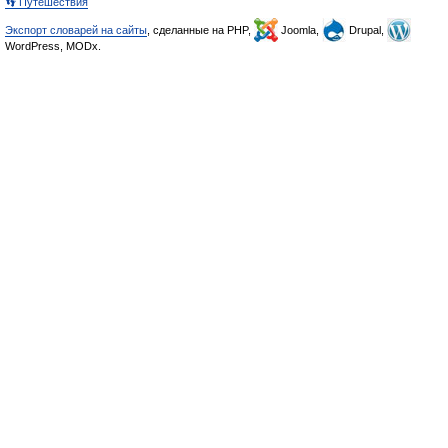
👣 Путешествия
Экспорт словарей на сайты
, сделанные на PHP,
Joomla,
Drupal,
WordPress, MODx.