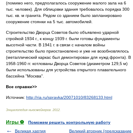
(помимо него, предполагалось сооружение малого зала на 6
тыс. человек). Для облицовки здания требовалось порядка 300
тыс. кв. м гранита. Рядом со зданием было запланировано
сооружение стоянки на 5 тыс. автомобилей.
Строительство Дворца Советов было объявлено ударной
стройкой 1934 г., к концу 1939 г. были готовы фундаменты
высотной части. В 1941 г. в связи с началом войны
строительство было приостановлено и уже не возобновлялось
(металлический каркас был демонтирован для нужд фронта). В
1958-1960 гг. котлованы Дворца Советов (диаметром 129,5 м)
были использованы для устройства открытого плавательного
бассейна "Москва".
Все справки>>
Источник:
http://ria.ru/spravka/20071010/83268133.html
Энциклопедия ньюсмейкеров
.
2012
.
Игры ⚽
Поможем решить контрольную работу
Великая хартия
Великий вторник (предсказание