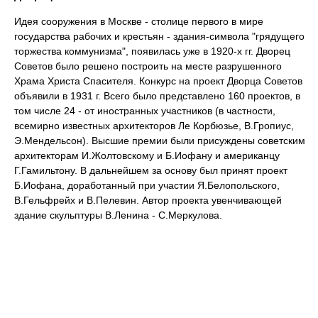
Идея сооружения в Москве - столице первого в мире
государства рабочих и крестьян - здания-символа "грядущего
торжества коммунизма", появилась уже в 1920-х гг. Дворец
Советов было решено построить на месте разрушенного
Храма Христа Спасителя. Конкурс на проект Дворца Советов
объявили в 1931 г. Всего было представлено 160 проектов, в
том числе 24 - от иностранных участников (в частности,
всемирно известных архитекторов Ле Корбюзье, В.Гропиус,
Э.Мендельсон). Высшие премии были присуждены советским
архитекторам И.Жолтовскому и Б.Иофану и американцу
Г.Гамильтону. В дальнейшем за основу был принят проект
Б.Иофана, доработанный при участии Я.Белопольского,
В.Гельфрейх и В.Пелевин. Автор проекта увенчивающей
здание скульптуры В.Ленина - С.Меркулова.